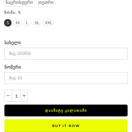
ნაცრისფერი
თეთრი
ᲖᲝᲛᲐ:
S
S
M
L
XL
XXL
სახელი
ნომერი
ᲓᲐᲐᲛᲐᲢᲔ ᲙᲐᲚᲐᲗᲐᲨᲘ
BUY IT NOW