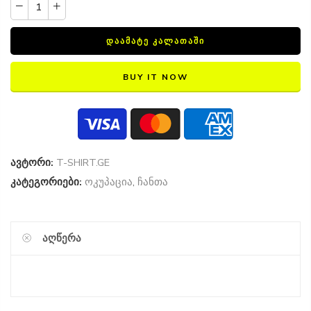
ᲓᲐᲐᲛᲐᲢᲔ ᲙᲐᲚᲐᲗᲐᲨᲘ
BUY IT NOW
ავტორი:
T-SHIRT.GE
კატეგორიები:
ოკუპაცია
,
ჩანთა
ᲐᲦᲬᲔᲠᲐ