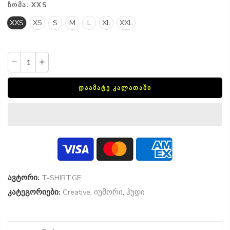
ᲖᲝᲛᲐ:
XXS
XXS
XS
S
M
L
XL
XXL
ᲓᲐᲐᲛᲐᲢᲔ ᲙᲐᲚᲐᲗᲐᲨᲘ
ავტორი:
T-SHIRT.GE
კატეგორიები:
Creative
,
იუმორი
,
ჰუდი