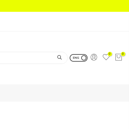
0
0
ENG