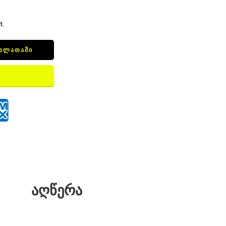
t.
ᲙᲐᲚᲐᲗᲐᲨᲘ
აღწერა