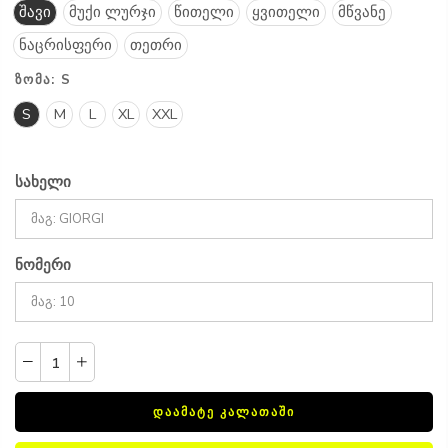
შავი
მუქი ლურჯი
წითელი
ყვითელი
მწვანე
ნაცრისფერი
თეთრი
ᲖᲝᲛᲐ:
S
S
M
L
XL
XXL
სახელი
ნომერი
ᲓᲐᲐᲛᲐᲢᲔ ᲙᲐᲚᲐᲗᲐᲨᲘ